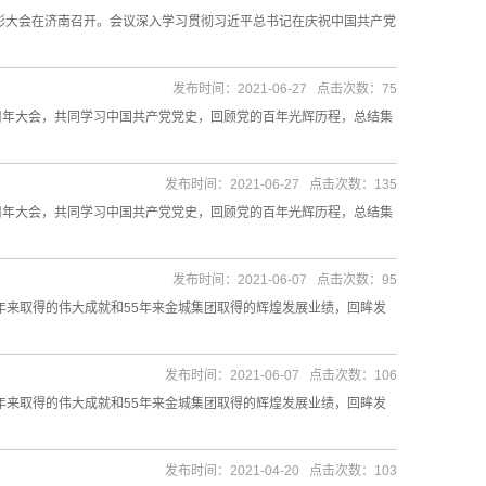
彰大会在济南召开。会议深入学习贯彻习近平总书记在庆祝中国共产党
发布时间：2021-06-27 点击次数：75
0周年大会，共同学习中国共产党党史，回顾党的百年光辉历程，总结集
发布时间：2021-06-27 点击次数：135
0周年大会，共同学习中国共产党党史，回顾党的百年光辉历程，总结集
发布时间：2021-06-07 点击次数：95
0年来取得的伟大成就和55年来金城集团取得的辉煌发展业绩，回眸发
发布时间：2021-06-07 点击次数：106
0年来取得的伟大成就和55年来金城集团取得的辉煌发展业绩，回眸发
发布时间：2021-04-20 点击次数：103