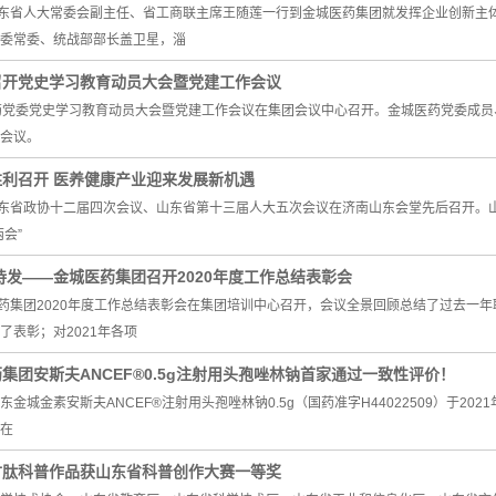
山东省人大常委会副主任、省工商联主席王随莲一行到金城医药集团就发挥企业创新主
委常委、统战部部长盖卫星，淄
召开党史学习教育动员大会暨党建工作会议
药党委党史学习教育动员大会暨党建工作会议在集团会议中心召开。金城医药党委成
会议。
胜利召开 医养健康产业迎来发展新机遇
山东省政协十二届四次会议、山东省第十三届人大五次会议在济南山东会堂先后召开。
会”
待发——金城医药集团召开2020年度工作总结表彰会
医药集团2020年度工作总结表彰会在集团培训中心召开，会议全景回顾总结了过去一年
了表彰；对2021年各项
集团安斯夫ANCEF®0.5g注射用头孢唑林钠首家通过一致性评价！
金城金素安斯夫ANCEF®注射用头孢唑林钠0.5g（国药准字H44022509）于2
在
甘肽科普作品获山东省科普创作大赛一等奖