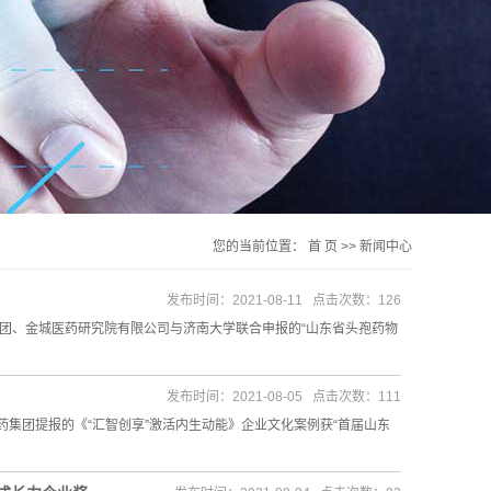
您的当前位置：
首 页
>>
新闻中心
发布时间：2021-08-11 点击次数：126
药集团、金城医药研究院有限公司与济南大学联合申报的“山东省头孢药物
发布时间：2021-08-05 点击次数：111
集团提报的《“汇智创享”激活内生动能》企业文化案例获“首届山东