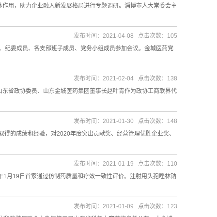
体作用，助力企业融入新发展格局进行专题调研。淄博市人大常委会主
发布时间：2021-04-08 点击次数：105
员、纪委成员、各支部班子成员、党务小组成员参加会议。金城医药党
发布时间：2021-02-04 点击次数：138
山东省政协委员、山东金城医药集团董事长赵叶青作为政协工商联界代
发布时间：2021-01-30 点击次数：148
取得的成绩和经验，对2020年度突出贡献奖、经营管理优胜企业奖、
发布时间：2021-01-19 点击次数：110
021年1月19日首家通过仿制药质量和疗效一致性评价。注射用头孢唑林钠
发布时间：2021-01-09 点击次数：123